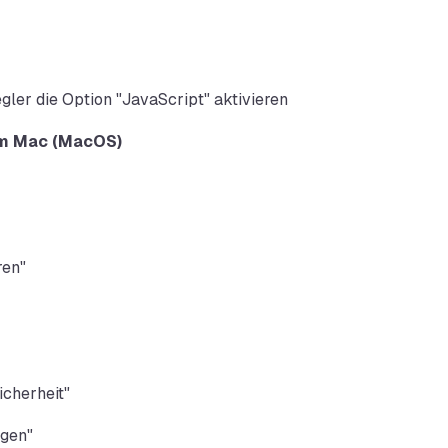
gler die Option "JavaScript" aktivieren
em Mac (MacOS)
ren"
icherheit"
ngen"