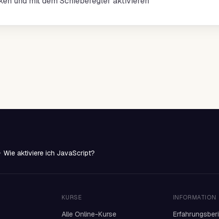
cken und mit dem Schieberegler aktivieren
Wie aktiviere ich JavaScript?
KURSE
INFORMATION
Alle Online-Kurse
Erfahrungsber