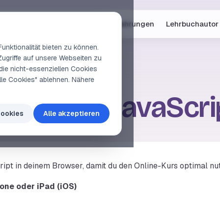
Online-Kurse
Vorschau
Erfahrungen
Lehrbuchautor
unktionalität bieten zu können.
Zugriffe auf unsere Webseiten zu
die nicht-essenziellen Cookies
elle Cookies" ablehnen. Nähere
viere ich JavaScri
Cookies
Alle akzeptieren
cript in deinem Browser, damit du den Online-Kurs optimal nu
hone oder iPad (iOS)