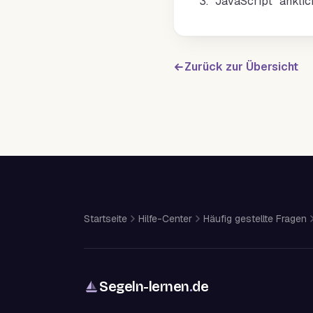
3. "JavaScript" ankli
Zurück zur Übersicht
Startseite
Hilfe-Center
Häufig gestellte Fragen
Segeln-lernen
.
de