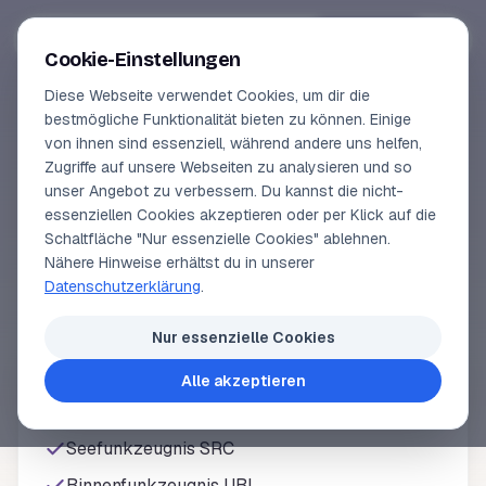
Segeln-lernen
.
de
Anmelden
Cookie-Einstellungen
Diese Webseite verwendet Cookies, um dir die
Online-Kurse
bestmögliche Funktionalität bieten zu können. Einige
von ihnen sind essenziell, während andere uns helfen,
ANMELDEN
Vorschau
Zugriffe auf unsere Webseiten zu analysieren und so
Sechs Scheine.
Ein
unser Angebot zu verbessern. Du kannst die nicht-
Erfahrungen
essenziellen Cookies akzeptieren oder per Klick auf die
Preis.
Schaltfläche "Nur essenzielle Cookies" ablehnen.
Lehrbuchautor
Nähere Hinweise erhältst du in unserer
Datenschutzerklärung
.
Login
Nur essenzielle Cookies
Sportbootführerschein See
Alle akzeptieren
Sportbootführerschein Binnen
Seefunkzeugnis SRC
Binnenfunkzeugnis UBI