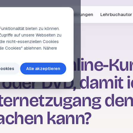
Online-Kurse
Vorschau
Erfahrungen
Lehrbuchautor
unktionalität bieten zu können.
Zugriffe auf unsere Webseiten zu
die nicht-essenziellen Cookies
elle Cookies" ablehnen. Nähere
 für den Online-Ku
Cookies
Alle akzeptieren
 oder DVD, damit 
ternetzugang den
achen kann?