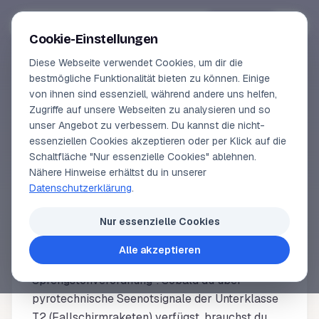
Segeln-lernen
.
de
Anmelden
Cookie-Einstellungen
Diese Webseite verwendet Cookies, um dir die
Online-Kurse
bestmögliche Funktionalität bieten zu können. Einige
von ihnen sind essenziell, während andere uns helfen,
HÄUFIG GESTELLTE FRAGEN
Vorschau
Zugriffe auf unsere Webseiten zu analysieren und so
Wofür brauche ich den
unser Angebot zu verbessern. Du kannst die nicht-
Erfahrungen
essenziellen Cookies akzeptieren oder per Klick auf die
Pyroschein?
Schaltfläche "Nur essenzielle Cookies" ablehnen.
Lehrbuchautor
Nähere Hinweise erhältst du in unserer
Datenschutzerklärung
.
Login
Nur essenzielle Cookies
Genau genommen heißt der Pyroschein
"Fachkundenachweis (FKN) für
Alle akzeptieren
Seenotsignalmittel gemäß § 1 Absatz 3.1
Sprengstoffverordnung". Sobald du über
pyrotechnische Seenotsignale der Unterklasse
T2 (Fallschirmraketen) verfügst, brauchst du