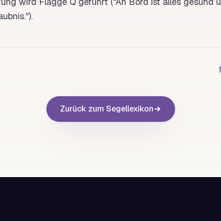
erung wird
Flagge
Q
geführt ("An
Bord
ist alles gesund u
ubnis.").
Zurück zum Segellexikon