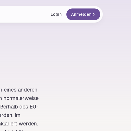
Login
Anmelden
ch eines anderen
n normalerweise
ußerhalb des EU-
erden. Im
klariert werden.