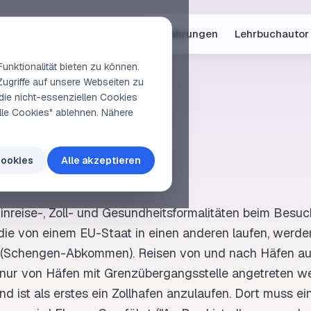
Online-Kurse
Vorschau
Erfahrungen
Lehrbuchautor
unktionalität bieten zu können.
Zugriffe auf unsere Webseiten zu
die nicht-essenziellen Cookies
elle Cookies" ablehnen. Nähere
larieren
Cookies
Alle akzeptieren
inreise-, Zoll- und Gesundheitsformalitäten beim Besu
 die von einem EU-Staat in einen anderen
laufen
, werde
ert (Schengen-Abkommen). Reisen von und nach Häfen a
 nur von Häfen mit Grenzübergangsstelle angetreten w
d ist als erstes ein Zollhafen anzulaufen. Dort muss ein