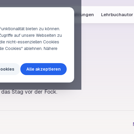
Online-Kurse
Vorschau
Erfahrungen
Lehrbuchautor
unktionalität bieten zu können.
Zugriffe auf unsere Webseiten zu
die nicht-essenziellen Cookies
elle Cookies" ablehnen. Nähere
kstag
Cookies
Alle akzeptieren
das
Stag
vor der
Fock
.