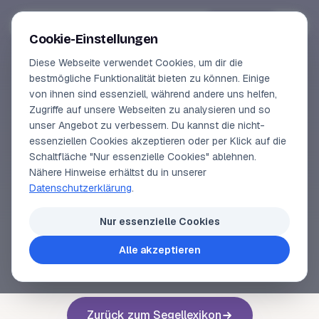
Segeln-lernen
.
de
Anmelden
Cookie-Einstellungen
Diese Webseite verwendet Cookies, um dir die
Online-Kurse
bestmögliche Funktionalität bieten zu können. Einige
von ihnen sind essenziell, während andere uns helfen,
SEGELLEXIKON
Vorschau
Zugriffe auf unsere Webseiten zu analysieren und so
Furler
unser Angebot zu verbessern. Du kannst die nicht-
Erfahrungen
essenziellen Cookies akzeptieren oder per Klick auf die
Schaltfläche "Nur essenzielle Cookies" ablehnen.
Lehrbuchautor
Nähere Hinweise erhältst du in unserer
Rolleinrichtung für ein
Vorsegel
.
Datenschutzerklärung
.
Login
Nur essenzielle Cookies
Alle akzeptieren
Voriger Begriff
Nächster Begriff
Zurück zum Segellexikon