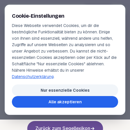
Segeln-lernen
.
de
Anmelden
Cookie-Einstellungen
Diese Webseite verwendet Cookies, um dir die
Online-Kurse
bestmögliche Funktionalität bieten zu können. Einige
von ihnen sind essenziell, während andere uns helfen,
SEGELLEXIKON
Vorschau
Zugriffe auf unsere Webseiten zu analysieren und so
Großschot
unser Angebot zu verbessern. Du kannst die nicht-
Erfahrungen
essenziellen Cookies akzeptieren oder per Klick auf die
Schaltfläche "Nur essenzielle Cookies" ablehnen.
Lehrbuchautor
Nähere Hinweise erhältst du in unserer
Schot
für das Großssegel.
Datenschutzerklärung
.
Login
Nur essenzielle Cookies
Alle akzeptieren
Voriger Begriff
Nächster Begriff
Zurück zum Segellexikon