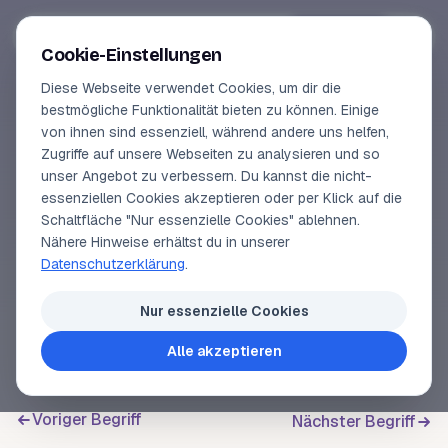
Segeln-lernen
.
de
Anmelden
Cookie-Einstellungen
Diese Webseite verwendet Cookies, um dir die
Online-Kurse
bestmögliche Funktionalität bieten zu können. Einige
von ihnen sind essenziell, während andere uns helfen,
SEGELLEXIKON
Vorschau
Zugriffe auf unsere Webseiten zu analysieren und so
Klampe
unser Angebot zu verbessern. Du kannst die nicht-
Erfahrungen
essenziellen Cookies akzeptieren oder per Klick auf die
Schaltfläche "Nur essenzielle Cookies" ablehnen.
Lehrbuchautor
Nähere Hinweise erhältst du in unserer
Eine Vorrichtung zum
Belegen
einer
Leine
. Die
Datenschutzerklärung
.
Klampe ist wie ein langgestreckter, schlanker
Login
Amboss geformt.
Nur essenzielle Cookies
Alle akzeptieren
Voriger Begriff
Nächster Begriff