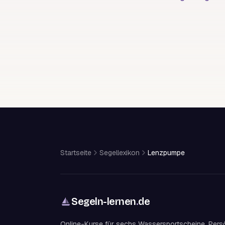
Startseite
Segellexikon
Lenzpumpe
Segeln-lernen
.
de
Online-Kurse für sechs Wassersportscheine. Pers