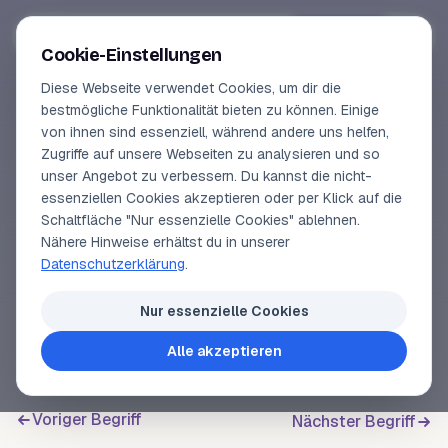
Segeln-lernen
.
de
Anmelden
Cookie-Einstellungen
Diese Webseite verwendet Cookies, um dir die
Online-Kurse
bestmögliche Funktionalität bieten zu können. Einige
von ihnen sind essenziell, während andere uns helfen,
SEGELLEXIKON
Vorschau
Zugriffe auf unsere Webseiten zu analysieren und so
Planken
unser Angebot zu verbessern. Du kannst die nicht-
Erfahrungen
essenziellen Cookies akzeptieren oder per Klick auf die
Schaltfläche "Nur essenzielle Cookies" ablehnen.
Lehrbuchautor
Nähere Hinweise erhältst du in unserer
Bretter oder Bohlen aus Massivholz für die
Datenschutzerklärung
.
Außenhaut
und das
Deck
eines Bootes
Login
(Decksplanken).
Nur essenzielle Cookies
Alle akzeptieren
Voriger Begriff
Nächster Begriff