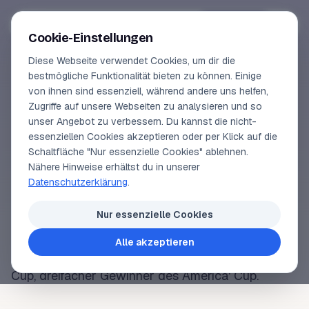
Segeln-lernen
.
de
Anmelden
Cookie-Einstellungen
Diese Webseite verwendet Cookies, um dir die
Online-Kurse
bestmögliche Funktionalität bieten zu können. Einige
von ihnen sind essenziell, während andere uns helfen,
SEGELLEXIKON
Vorschau
Zugriffe auf unsere Webseiten zu analysieren und so
Russell Coutts
unser Angebot zu verbessern. Du kannst die nicht-
Erfahrungen
essenziellen Cookies akzeptieren oder per Klick auf die
Schaltfläche "Nur essenzielle Cookies" ablehnen.
Lehrbuchautor
Nähere Hinweise erhältst du in unserer
Geboren 1962 in Wellington, Neuseeland, einer der
Datenschutzerklärung
.
weltweit erfolgreichsten Regattasegler. Olympia-
Login
Gold und Weltmeister im
Finn Dinghy
, vierfacher
Nur essenzielle Cookies
Weltmeister in anderen Klassen, dreifacher
Alle akzeptieren
Matchrace
-Weltmeister, Gewinner des Admiral's
Cup, dreifacher Gewinner des America' Cup.