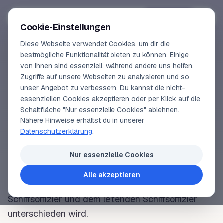
Segeln-lernen
.
de
Anmelden
Cookie-Einstellungen
Diese Webseite verwendet Cookies, um dir die
Online-Kurse
bestmögliche Funktionalität bieten zu können. Einige
von ihnen sind essenziell, während andere uns helfen,
SEGELLEXIKON
Vorschau
Zugriffe auf unsere Webseiten zu analysieren und so
Schiffsoffiizier
unser Angebot zu verbessern. Du kannst die nicht-
Erfahrungen
essenziellen Cookies akzeptieren oder per Klick auf die
Schaltfläche "Nur essenzielle Cookies" ablehnen.
Lehrbuchautor
Nähere Hinweise erhältst du in unserer
Ein nautischer oder technischer Offizier, der an
Datenschutzerklärung
.
einer Seefahrtschule ausgebildet wurde und einen
Login
eigenen Aufgabenbereich – bis hin zum
Kapitän
–
Nur essenzielle Cookies
an
Bord
übernehmen kann. Der Schiffsoffizier ist
Alle akzeptieren
Angestellter einer Reederei, wobei zwischen dem
Schiffsoffizier und dem leitenden Schiffsoffizier
unterschieden wird.