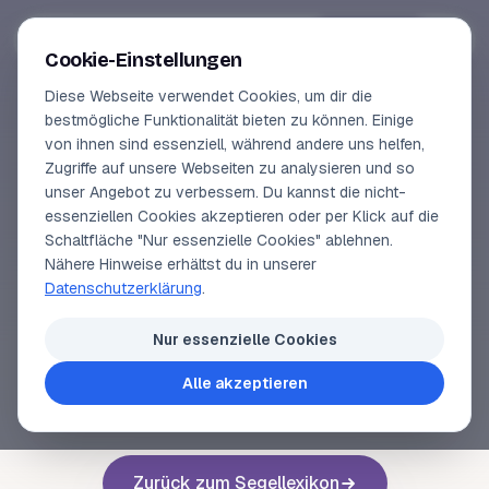
Segeln-lernen
.
de
Anmelden
Cookie-Einstellungen
Diese Webseite verwendet Cookies, um dir die
Online-Kurse
bestmögliche Funktionalität bieten zu können. Einige
von ihnen sind essenziell, während andere uns helfen,
SEGELLEXIKON
Vorschau
Zugriffe auf unsere Webseiten zu analysieren und so
Seetörn
unser Angebot zu verbessern. Du kannst die nicht-
Erfahrungen
essenziellen Cookies akzeptieren oder per Klick auf die
Schaltfläche "Nur essenzielle Cookies" ablehnen.
Lehrbuchautor
Nähere Hinweise erhältst du in unserer
Törn
.
Datenschutzerklärung
.
Login
Nur essenzielle Cookies
Alle akzeptieren
Voriger Begriff
Nächster Begriff
Zurück zum Segellexikon