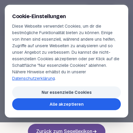
Segeln-lernen
.
de
Anmelden
Cookie-Einstellungen
Diese Webseite verwendet Cookies, um dir die
Online-Kurse
bestmögliche Funktionalität bieten zu können. Einige
von ihnen sind essenziell, während andere uns helfen,
SEGELLEXIKON
Vorschau
Zugriffe auf unsere Webseiten zu analysieren und so
Startprahm
unser Angebot zu verbessern. Du kannst die nicht-
Erfahrungen
essenziellen Cookies akzeptieren oder per Klick auf die
Schaltfläche "Nur essenzielle Cookies" ablehnen.
Lehrbuchautor
Nähere Hinweise erhältst du in unserer
Siehe
Prahm
Datenschutzerklärung
.
Login
Nur essenzielle Cookies
Alle akzeptieren
Voriger Begriff
Nächster Begriff
Zurück zum Segellexikon