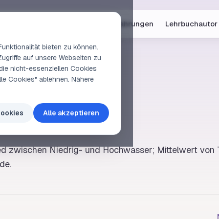
Online-Kurse
Vorschau
Erfahrungen
Lehrbuchautor
unktionalität bieten zu können.
Zugriffe auf unsere Webseiten zu
die nicht-essenziellen Cookies
elle Cookies" ablehnen. Nähere
enhub
Cookies
Alle akzeptieren
ed zwischen Niedrig- und
Hochwasser
; Mittelwert von
ide
.