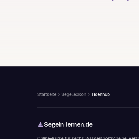
Startseite
Segellexikon
Tidenhub
Segeln-lernen
.
de
Online-Kurse für sechs Wassersportscheine. Pers