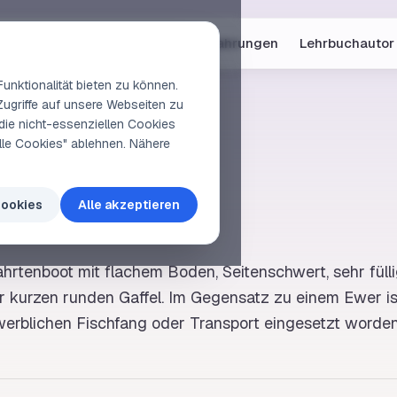
Online-Kurse
Vorschau
Erfahrungen
Lehrbuchautor
unktionalität bieten zu können.
Zugriffe auf unsere Webseiten zu
die nicht-essenziellen Cookies
elle Cookies" ablehnen. Nähere
k
Cookies
Alle akzeptieren
ahrtenboot mit flachem
Boden
,
Seitenschwert
, sehr fül
r kurzen runden
Gaffel
. Im Gegensatz zu einem
Ewer
is
erblichen Fischfang oder Transport eingesetzt worden