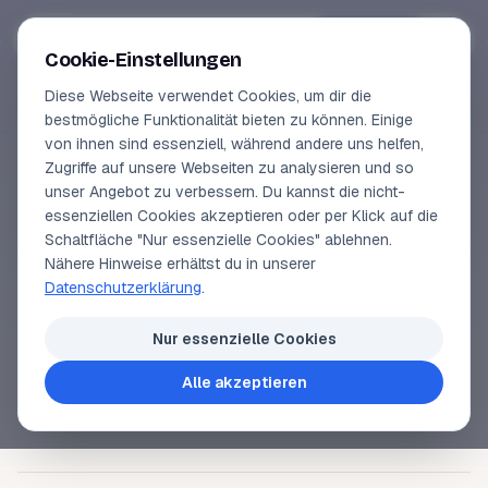
Segeln-lernen
.
de
Anmelden
Cookie-Einstellungen
Diese Webseite verwendet Cookies, um dir die
Online-Kurse
bestmögliche Funktionalität bieten zu können. Einige
von ihnen sind essenziell, während andere uns helfen,
SEGELLEXIKON
Vorschau
Zugriffe auf unsere Webseiten zu analysieren und so
Bindereff
unser Angebot zu verbessern. Du kannst die nicht-
Erfahrungen
essenziellen Cookies akzeptieren oder per Klick auf die
Schaltfläche "Nur essenzielle Cookies" ablehnen.
Lehrbuchautor
Nähere Hinweise erhältst du in unserer
Reffen
= Verkleinern eines Segels. Mit einem
Datenschutzerklärung
.
Bindereff wird das
Großsegel
um den
Großbaum
Login
zusammengebunden. Vorteile: einfache, wenig
Nur essenzielle Cookies
reparaturanfällige Konstruktion; guter Stand des
Alle akzeptieren
gerefften Großsegels.