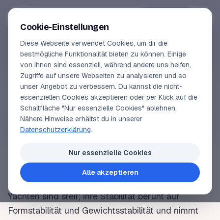
Segeln-lernen
.
de
Anmelden
Cookie-Einstellungen
Diese Webseite verwendet Cookies, um dir die
Online-Kurse
bestmögliche Funktionalität bieten zu können. Einige
von ihnen sind essenziell, während andere uns helfen,
SEGELLEXIKON
Vorschau
Zugriffe auf unsere Webseiten zu analysieren und so
Gewichtsstabilität
unser Angebot zu verbessern. Du kannst die nicht-
Erfahrungen
essenziellen Cookies akzeptieren oder per Klick auf die
Schaltfläche "Nur essenzielle Cookies" ablehnen.
Lehrbuchautor
Nähere Hinweise erhältst du in unserer
Stabilität
, die durch einen tiefen Schwerpunkt
Datenschutzerklärung
.
entsteht – vergleichbar einem Stehaufmännchen.
Login
Eine alte, klassische
Yacht
ist
rank
; ihre
Nur essenzielle Cookies
Gewichtsstabilität steigt bis zu einer
Krängung
von
Alle akzeptieren
90° und nimmt erst danach langsam ab. Moderne
Yachten sind
steif
; ihre
Stabilität
beruht auf
Formstabilität
und Gewichtsstabilität und nimmt