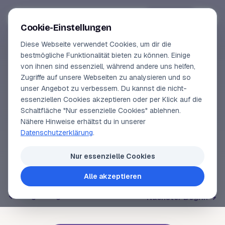
Segeln-lernen
.
de
Anmelden
Cookie-Einstellungen
Diese Webseite verwendet Cookies, um dir die
Online-Kurse
bestmögliche Funktionalität bieten zu können. Einige
von ihnen sind essenziell, während andere uns helfen,
SEGELLEXIKON
Vorschau
Zugriffe auf unsere Webseiten zu analysieren und so
Himmelsachse
unser Angebot zu verbessern. Du kannst die nicht-
Erfahrungen
essenziellen Cookies akzeptieren oder per Klick auf die
Schaltfläche "Nur essenzielle Cookies" ablehnen.
Lehrbuchautor
Nähere Hinweise erhältst du in unserer
Achse durch den
Himmelsnordpol
und den
Datenschutzerklärung
.
Himmelssüdpol
.
Login
Nur essenzielle Cookies
Alle akzeptieren
Voriger Begriff
Nächster Begriff