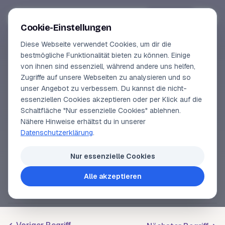
Segeln-lernen
.
de
Anmelden
Cookie-Einstellungen
Diese Webseite verwendet Cookies, um dir die
Online-Kurse
bestmögliche Funktionalität bieten zu können. Einige
von ihnen sind essenziell, während andere uns helfen,
SEGELLEXIKON
Vorschau
Zugriffe auf unsere Webseiten zu analysieren und so
ILC 30
unser Angebot zu verbessern. Du kannst die nicht-
Erfahrungen
essenziellen Cookies akzeptieren oder per Klick auf die
Schaltfläche "Nur essenzielle Cookies" ablehnen.
Lehrbuchautor
Nähere Hinweise erhältst du in unserer
Eine Regattayacht der
ILC
30 Klasse mit
Datenschutzerklärung
.
folgenden Abmessungen: 8,6 m bis 9,6 m lang, 2,8
Login
m bis 3,3 m breit, 1,4 m bis 2,0 m
Tiefgang
, 2,0 bis
Nur essenzielle Cookies
2,7 t
Verdrängung
und 1,05 m
Freibord
.
Alle akzeptieren