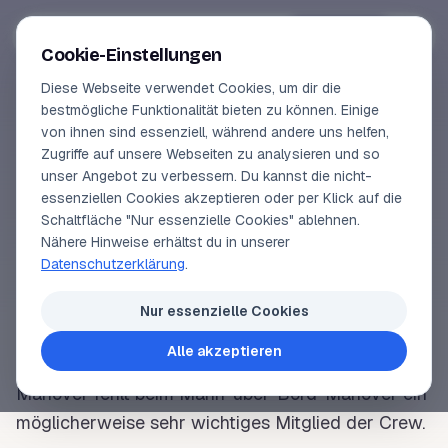
Segeln-lernen
.
de
Anmelden
Cookie-Einstellungen
Diese Webseite verwendet Cookies, um dir die
Online-Kurse
bestmögliche Funktionalität bieten zu können. Einige
von ihnen sind essenziell, während andere uns helfen,
SEGELLEXIKON
Vorschau
Zugriffe auf unsere Webseiten zu analysieren und so
Mann-über-Bord-
unser Angebot zu verbessern. Du kannst die nicht-
Erfahrungen
essenziellen Cookies akzeptieren oder per Klick auf die
Manöver
Schaltfläche "Nur essenzielle Cookies" ablehnen.
Lehrbuchautor
Nähere Hinweise erhältst du in unserer
Datenschutzerklärung
.
Login
Amtsdeutsch:
Mensch-über-
Bord
-Manöver,
Nur essenzielle Cookies
Manöver zur Rettung einer über
Bord
gefallenen
Alle akzeptieren
Person. Im Gegensatz zum
Boje-über-
Bord
-
Manöver fehlt beim
Mann-über-Bord
-Manöver ein
möglicherweise sehr wichtiges Mitglied der
Crew
.