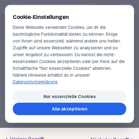
Segeln-lernen
.
de
Anmelden
Cookie-Einstellungen
Diese Webseite verwendet Cookies, um dir die
Online-Kurse
bestmögliche Funktionalität bieten zu können. Einige
von ihnen sind essenziell, während andere uns helfen,
SEGELLEXIKON
Vorschau
Zugriffe auf unsere Webseiten zu analysieren und so
Muring
unser Angebot zu verbessern. Du kannst die nicht-
Erfahrungen
essenziellen Cookies akzeptieren oder per Klick auf die
Schaltfläche "Nur essenzielle Cookies" ablehnen.
Lehrbuchautor
Nähere Hinweise erhältst du in unserer
Auch
Mooring
, eine Festmachemöglichkeit an einer
Datenschutzerklärung
.
Muringboje vor einem Hafen. Muring ist
Login
kostenpflichtig und sollte nicht mit
Vermuren
Nur essenzielle Cookies
verwechselt werden.
Alle akzeptieren