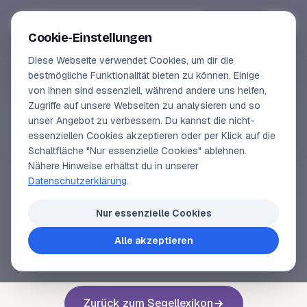
Segeln-lernen
.
de
Anmelden
Cookie-Einstellungen
Diese Webseite verwendet Cookies, um dir die
Online-Kurse
bestmögliche Funktionalität bieten zu können. Einige
von ihnen sind essenziell, während andere uns helfen,
SEGELLEXIKON
Vorschau
Zugriffe auf unsere Webseiten zu analysieren und so
Negativer Steven
unser Angebot zu verbessern. Du kannst die nicht-
Erfahrungen
essenziellen Cookies akzeptieren oder per Klick auf die
Schaltfläche "Nur essenzielle Cookies" ablehnen.
Lehrbuchautor
Nähere Hinweise erhältst du in unserer
siehe
negativer Vorsteven
.
Datenschutzerklärung
.
Login
Nur essenzielle Cookies
Alle akzeptieren
Voriger Begriff
Nächster Begriff
Zurück zum Segellexikon