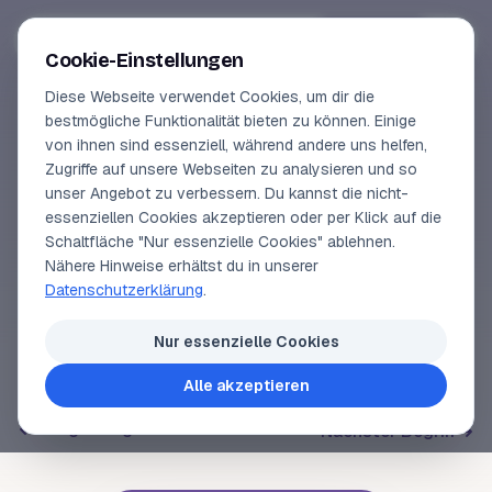
Segeln-lernen
.
de
Anmelden
Cookie-Einstellungen
Diese Webseite verwendet Cookies, um dir die
Online-Kurse
bestmögliche Funktionalität bieten zu können. Einige
von ihnen sind essenziell, während andere uns helfen,
SEGELLEXIKON
Vorschau
Zugriffe auf unsere Webseiten zu analysieren und so
Patentreff
unser Angebot zu verbessern. Du kannst die nicht-
Erfahrungen
essenziellen Cookies akzeptieren oder per Klick auf die
Schaltfläche "Nur essenzielle Cookies" ablehnen.
Lehrbuchautor
Nähere Hinweise erhältst du in unserer
Vorrichtung auf Jollen, mit der das
Großsegel
zum
Datenschutzerklärung
.
Reffen
um den
Großbaum
gerollt werden kann.
Login
Nur essenzielle Cookies
Alle akzeptieren
Voriger Begriff
Nächster Begriff