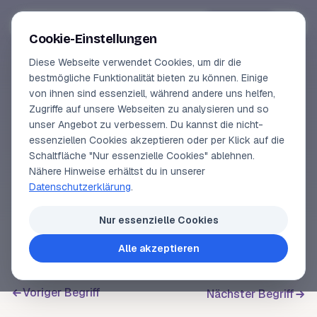
Segeln-lernen
.
de
Anmelden
Cookie-Einstellungen
Diese Webseite verwendet Cookies, um dir die
Online-Kurse
bestmögliche Funktionalität bieten zu können. Einige
von ihnen sind essenziell, während andere uns helfen,
SEGELLEXIKON
Vorschau
Zugriffe auf unsere Webseiten zu analysieren und so
Rechnerisches
unser Angebot zu verbessern. Du kannst die nicht-
Erfahrungen
essenziellen Cookies akzeptieren oder per Klick auf die
Koppeln
Schaltfläche "Nur essenzielle Cookies" ablehnen.
Lehrbuchautor
Nähere Hinweise erhältst du in unserer
Datenschutzerklärung
.
Login
Siehe
Besteckrechnung
.
Nur essenzielle Cookies
Alle akzeptieren
Voriger Begriff
Nächster Begriff