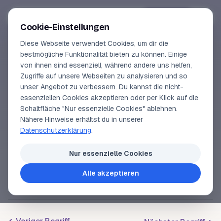
Segeln-lernen
.
de
Anmelden
Cookie-Einstellungen
Diese Webseite verwendet Cookies, um dir die
Online-Kurse
bestmögliche Funktionalität bieten zu können. Einige
von ihnen sind essenziell, während andere uns helfen,
SEGELLEXIKON
Vorschau
Zugriffe auf unsere Webseiten zu analysieren und so
Spiere
unser Angebot zu verbessern. Du kannst die nicht-
Erfahrungen
essenziellen Cookies akzeptieren oder per Klick auf die
Schaltfläche "Nur essenzielle Cookies" ablehnen.
Lehrbuchautor
Nähere Hinweise erhältst du in unserer
Runde Holzstange, heute zumeist aus Leichtmetall.
Datenschutzerklärung
.
Spieren an
Bord
sind der
Großbaum
, der
Login
Spinnakerbaum
, der Fockbaum. Aus Spieren
Nur essenzielle Cookies
besteht auch die Spierentonne.
Alle akzeptieren