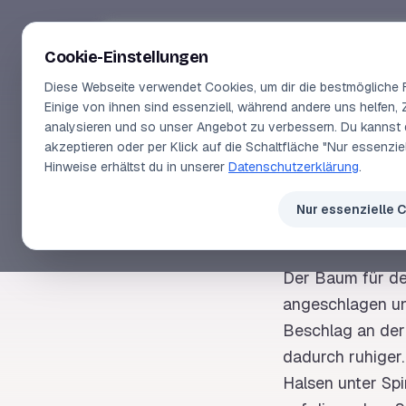
Segeln-lernen
.
de
Cookie-Einstellungen
Diese Webseite verwendet Cookies, um dir die bestmögliche F
Einige von ihnen sind essenziell, während andere uns helfen, 
analysieren und so unser Angebot zu verbessern. Du kannst 
akzeptieren oder per Klick auf die Schaltfläche "Nur essenzi
SEGELLEXIKON
Hinweise erhältst du in unserer
Datenschutzerklärung
.
Spi
Nur essenzielle 
Der
Baum
für d
angeschlagen u
Beschlag
an de
dadurch ruhiger
Halsen unter
Spi