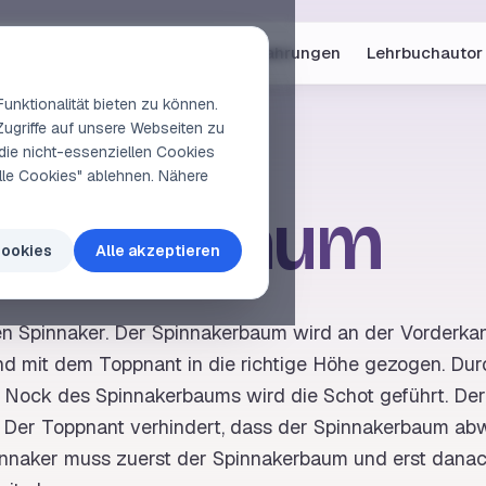
Online-Kurse
Vorschau
Erfahrungen
Lehrbuchautor
unktionalität bieten zu können.
Zugriffe auf unsere Webseiten zu
die nicht-essenziellen Cookies
elle Cookies" ablehnen. Nähere
nnakerbaum
Cookies
Alle akzeptieren
en
Spinnaker
. Der Spinnakerbaum wird an der Vorderka
nd mit dem
Toppnant
in die richtige Höhe gezogen. Dur
r
Nock
des Spinnakerbaums wird die
Schot
geführt. De
. Der
Toppnant
verhindert, dass der Spinnakerbaum abw
nnaker
muss zuerst der Spinnakerbaum und erst dana