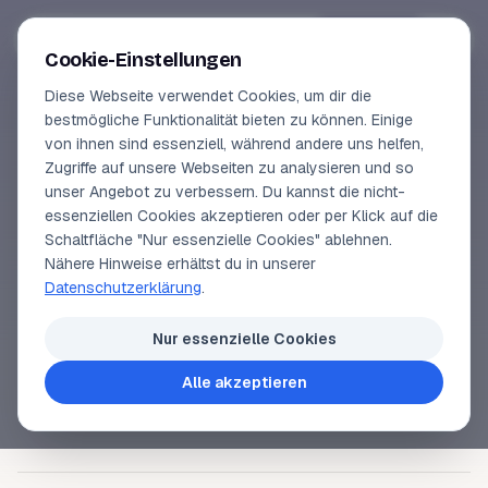
Segeln-lernen
.
de
Anmelden
Cookie-Einstellungen
Diese Webseite verwendet Cookies, um dir die
Online-Kurse
bestmögliche Funktionalität bieten zu können. Einige
von ihnen sind essenziell, während andere uns helfen,
SEGELLEXIKON
Vorschau
Zugriffe auf unsere Webseiten zu analysieren und so
Staustrom
unser Angebot zu verbessern. Du kannst die nicht-
Erfahrungen
essenziellen Cookies akzeptieren oder per Klick auf die
Schaltfläche "Nur essenzielle Cookies" ablehnen.
Lehrbuchautor
Nähere Hinweise erhältst du in unserer
Staustrom entsteht, wenn
Triftstrom
auf eine Küste
Datenschutzerklärung
.
trifft und das Wasser staut. Er wird auch
Login
Abflussstrom
genannt. Der nördliche und der
Nur essenzielle Cookies
südliche
Äquatorialstrom
erzeugen Staustrom am
Alle akzeptieren
amerikanischen Kontinent.