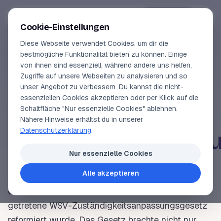
Segeln-lernen
.
de
Anmelden
Cookie-Einstellungen
Diese Webseite verwendet Cookies, um dir die
Online-Kurse
bestmögliche Funktionalität bieten zu können. Einige
von ihnen sind essenziell, während andere uns helfen,
SEGELLEXIKON
Vorschau
Zugriffe auf unsere Webseiten zu analysieren und so
Wasserstraßen-
unser Angebot zu verbessern. Du kannst die nicht-
Erfahrungen
essenziellen Cookies akzeptieren oder per Klick auf die
und
Schaltfläche "Nur essenzielle Cookies" ablehnen.
Lehrbuchautor
Nähere Hinweise erhältst du in unserer
Datenschutzerklärung
.
Schifffahrtsverwalt
Login
Nur essenzielle Cookies
Alle akzeptieren
Wasserstraßen- und Schifffahrtsverwaltung (
WSV
)
des Bundes, die durch das am 1.6.2016 in Kraft
getretene
WSV
-Zuständigkeitsanpassungsgesetz
reformiert wurde. Das Gesetz brachte nicht nur