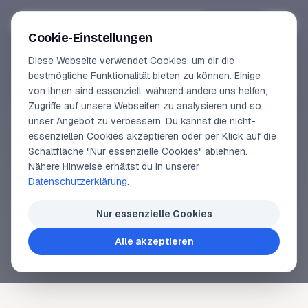
Segeln-lernen
.
de
Anmelden
Cookie-Einstellungen
Diese Webseite verwendet Cookies, um dir die
Online-Kurse
bestmögliche Funktionalität bieten zu können. Einige
von ihnen sind essenziell, während andere uns helfen,
SEGELLEXIKON
Vorschau
Zugriffe auf unsere Webseiten zu analysieren und so
Strom
unser Angebot zu verbessern. Du kannst die nicht-
Erfahrungen
essenziellen Cookies akzeptieren oder per Klick auf die
Schaltfläche "Nur essenzielle Cookies" ablehnen.
Lehrbuchautor
Nähere Hinweise erhältst du in unserer
Seemännische Bezeichnung für Strömung. Strom
Datenschutzerklärung
.
kann auftreten in Flüssen, in Gezeitenrevieren
Login
(
Gezeitenstrom
) als Meeresstrom (
Golfstrom
) und
Nur essenzielle Cookies
als Oberflächenstrom (durch
Wind
ausgelöst, so
Alle akzeptieren
genannter
Triftstrom
).