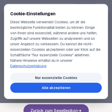
Segeln-lernen
.
de
Anmelden
Cookie-Einstellungen
Diese Webseite verwendet Cookies, um dir die
Online-Kurse
bestmögliche Funktionalität bieten zu können. Einige
von ihnen sind essenziell, während andere uns helfen,
SEGELLEXIKON
Vorschau
Zugriffe auf unsere Webseiten zu analysieren und so
Weltzeit 1
unser Angebot zu verbessern. Du kannst die nicht-
Erfahrungen
essenziellen Cookies akzeptieren oder per Klick auf die
Schaltfläche "Nur essenzielle Cookies" ablehnen.
Lehrbuchautor
Nähere Hinweise erhältst du in unserer
Deutscher Name für
Universal Time 1
(
UT1
).
Datenschutzerklärung
.
Login
Nur essenzielle Cookies
Alle akzeptieren
Voriger Begriff
Nächster Begriff
Zurück zum Segellexikon