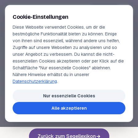
Segeln-lernen
.
de
Anmelden
Cookie-Einstellungen
Diese Webseite verwendet Cookies, um dir die
Online-Kurse
bestmögliche Funktionalität bieten zu können. Einige
von ihnen sind essenziell, während andere uns helfen,
SEGELLEXIKON
Vorschau
Zugriffe auf unsere Webseiten zu analysieren und so
Growler
unser Angebot zu verbessern. Du kannst die nicht-
Erfahrungen
essenziellen Cookies akzeptieren oder per Klick auf die
Schaltfläche "Nur essenzielle Cookies" ablehnen.
Lehrbuchautor
Nähere Hinweise erhältst du in unserer
siehe
Meereis
.
Datenschutzerklärung
.
Login
Nur essenzielle Cookies
Alle akzeptieren
Voriger Begriff
Nächster Begriff
Zurück zum Segellexikon