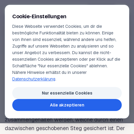
Segeln-lernen
.
de
Anmelden
Cookie-Einstellungen
Diese Webseite verwendet Cookies, um dir die
Online-Kurse
bestmögliche Funktionalität bieten zu können. Einige
von ihnen sind essenziell, während andere uns helfen,
SEGELLEXIKON
Vorschau
Zugriffe auf unsere Webseiten zu analysieren und so
Kenterschäkel
unser Angebot zu verbessern. Du kannst die nicht-
Erfahrungen
essenziellen Cookies akzeptieren oder per Klick auf die
Schaltfläche "Nur essenzielle Cookies" ablehnen.
Lehrbuchautor
Nähere Hinweise erhältst du in unserer
Nach seinem Erfinder, dem Marinebaumeister Max
Datenschutzerklärung
.
Kenter, benannter
Schäkel
ohne Bolzen. Ein
Login
Kenterschäkel ist ein verdicktes, lösbares Glied
Nur essenzielle Cookies
einer
Ankerkette
. Er besteht aus zwei gleichen
Alle akzeptieren
Halbstücken, die durch eine Zapfenverbindung
zusammengehalten werden, welche durch einen
dazwischen geschobenen Steg gesichert ist. Der