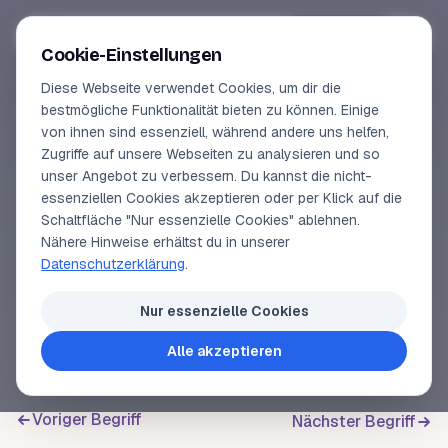
Segeln-lernen
.
de
Anmelden
Cookie-Einstellungen
Diese Webseite verwendet Cookies, um dir die
Online-Kurse
bestmögliche Funktionalität bieten zu können. Einige
von ihnen sind essenziell, während andere uns helfen,
SEGELLEXIKON
Vorschau
Zugriffe auf unsere Webseiten zu analysieren und so
Kielfinne
unser Angebot zu verbessern. Du kannst die nicht-
Erfahrungen
essenziellen Cookies akzeptieren oder per Klick auf die
Schaltfläche "Nur essenzielle Cookies" ablehnen.
Lehrbuchautor
Nähere Hinweise erhältst du in unserer
Bei einem
Kurzkieler
das Verbindungsstück
Datenschutzerklärung
.
zwischen dem
Rumpf
und der
Kielbombe
. Die
Login
Kielbombe
hängt an der Kielfinne.
Nur essenzielle Cookies
Alle akzeptieren
Voriger Begriff
Nächster Begriff