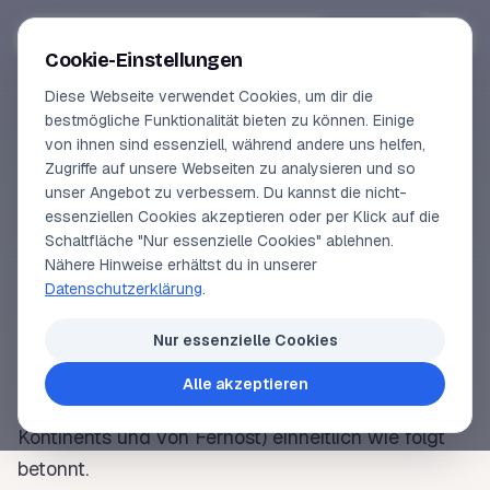
Segeln-lernen
.
de
Anmelden
Cookie-Einstellungen
Diese Webseite verwendet Cookies, um dir die
Online-Kurse
bestmögliche Funktionalität bieten zu können. Einige
von ihnen sind essenziell, während andere uns helfen,
SEGELLEXIKON
Vorschau
Zugriffe auf unsere Webseiten zu analysieren und so
Lateralsystem
unser Angebot zu verbessern. Du kannst die nicht-
Erfahrungen
essenziellen Cookies akzeptieren oder per Klick auf die
Schaltfläche "Nur essenzielle Cookies" ablehnen.
Lehrbuchautor
Nähere Hinweise erhältst du in unserer
Lateral
= die Seite bezeichnend. Ein einheitliches
Datenschutzerklärung
.
System von
Seezeichen
zur Kennzeichnung der
Login
seitlichen Begrenzungen eines Fahrwassers.
Nur essenzielle Cookies
Fahrwasser
werden in der Region A (= weltweite
Alle akzeptieren
Seegewässer mit Ausnahme des amerikanischen
Kontinents und von Fernost) einheitlich wie folgt
betonnt.