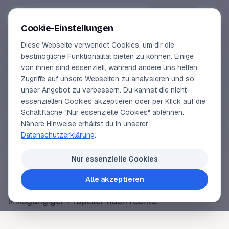
Segeln-lernen
.
de
Anmelden
Cookie-Einstellungen
Diese Webseite verwendet Cookies, um dir die
Online-Kurse
bestmögliche Funktionalität bieten zu können. Einige
von ihnen sind essenziell, während andere uns helfen,
SEGELLEXIKON
Vorschau
Zugriffe auf unsere Webseiten zu analysieren und so
Linksgängiger
unser Angebot zu verbessern. Du kannst die nicht-
Erfahrungen
essenziellen Cookies akzeptieren oder per Klick auf die
Propeller
Schaltfläche "Nur essenzielle Cookies" ablehnen.
Lehrbuchautor
Nähere Hinweise erhältst du in unserer
Datenschutzerklärung
.
Login
Ein
Propeller
, der sich bei Vorausfahrt von hinten
Nur essenzielle Cookies
gesehen nach links, also gegen den Uhrzeigersinn
Alle akzeptieren
dreht. Bei Achterausfahrt dreht sich ein
linksgängiger
Propeller
nach rechts.