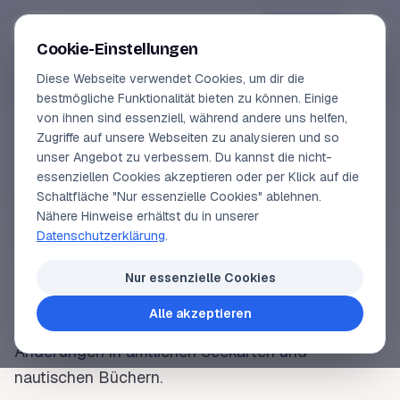
Segeln-lernen
.
de
Anmelden
Cookie-Einstellungen
Diese Webseite verwendet Cookies, um dir die
Online-Kurse
bestmögliche Funktionalität bieten zu können. Einige
von ihnen sind essenziell, während andere uns helfen,
SEGELLEXIKON
Vorschau
Zugriffe auf unsere Webseiten zu analysieren und so
Nachrichten für
unser Angebot zu verbessern. Du kannst die nicht-
Erfahrungen
essenziellen Cookies akzeptieren oder per Klick auf die
Seefahrer
Schaltfläche "Nur essenzielle Cookies" ablehnen.
Lehrbuchautor
Nähere Hinweise erhältst du in unserer
Datenschutzerklärung
.
Login
Das Amtsblatt des
BSH
. Es erscheint wöchentlich
Nur essenzielle Cookies
und enthält neben aktuellen Bekanntmachungen
Alle akzeptieren
und neuen gesetzlichen Bestimmungen alle
Änderungen in amtlichen
Seekarten
und
nautischen Büchern.