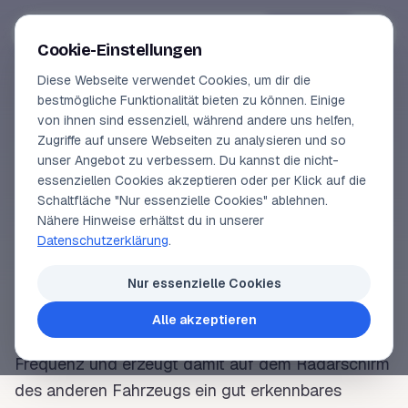
Segeln-lernen
.
de
Anmelden
Cookie-Einstellungen
Diese Webseite verwendet Cookies, um dir die
Online-Kurse
bestmögliche Funktionalität bieten zu können. Einige
von ihnen sind essenziell, während andere uns helfen,
SEGELLEXIKON
Vorschau
Zugriffe auf unsere Webseiten zu analysieren und so
Radartransponder
unser Angebot zu verbessern. Du kannst die nicht-
Erfahrungen
essenziellen Cookies akzeptieren oder per Klick auf die
Schaltfläche "Nur essenzielle Cookies" ablehnen.
Lehrbuchautor
Nähere Hinweise erhältst du in unserer
Das Kunstwort „Transponder“ setzt sich aus den
Datenschutzerklärung
.
beiden Begriffen „Transmitter“ (Sender) und
Login
„Responder“ (Antworter) zusammen. Wenn ein
Nur essenzielle Cookies
Radartransponder Radarstrahlen (eines anderen
Alle akzeptieren
Fahrzeugs) empfängt, antwortet er auf derselben
Frequenz und erzeugt damit auf dem Radarschirm
des anderen Fahrzeugs ein
gut
erkennbares