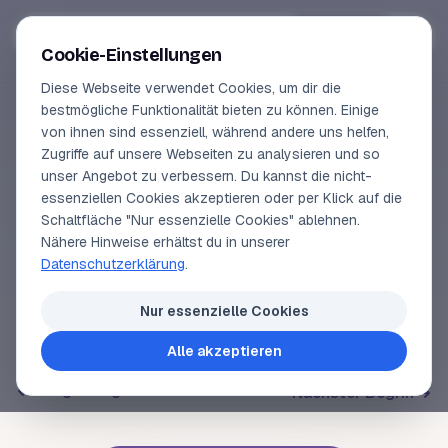
Segeln-lernen
.
de
Anmelden
Cookie-Einstellungen
Diese Webseite verwendet Cookies, um dir die
Online-Kurse
bestmögliche Funktionalität bieten zu können. Einige
von ihnen sind essenziell, während andere uns helfen,
SEGELLEXIKON
Vorschau
Zugriffe auf unsere Webseiten zu analysieren und so
Rudergänger
unser Angebot zu verbessern. Du kannst die nicht-
Erfahrungen
essenziellen Cookies akzeptieren oder per Klick auf die
Schaltfläche "Nur essenzielle Cookies" ablehnen.
Lehrbuchautor
Nähere Hinweise erhältst du in unserer
Die Person, die das Schiff steuert und
Wache
am
Datenschutzerklärung
.
Ruder
geht.
Login
Nur essenzielle Cookies
Alle akzeptieren
Voriger Begriff
Nächster Begriff