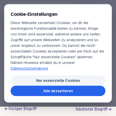
Segeln-lernen
.
de
Anmelden
Cookie-Einstellungen
Diese Webseite verwendet Cookies, um dir die
Online-Kurse
bestmögliche Funktionalität bieten zu können. Einige
von ihnen sind essenziell, während andere uns helfen,
SEGELLEXIKON
Vorschau
Zugriffe auf unsere Webseiten zu analysieren und so
Ruderkoker
unser Angebot zu verbessern. Du kannst die nicht-
Erfahrungen
essenziellen Cookies akzeptieren oder per Klick auf die
Schaltfläche "Nur essenzielle Cookies" ablehnen.
Lehrbuchautor
Nähere Hinweise erhältst du in unserer
Wasserdichtes Rohr durch den
Rumpf
, das
Datenschutzerklärung
.
senkrecht bis deutlich über die
Wasserlinie
geführt
Login
ist und den
Ruderschaft
aufnimmt.
Nur essenzielle Cookies
Alle akzeptieren
Voriger Begriff
Nächster Begriff