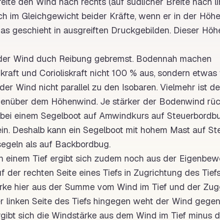
eite
den Wind nach rechts (auf südlicher
Breite
nach li
ch im Gleichgewicht beider Kräfte, wenn er in der Höhe
as geschieht in ausgreiften Druckgebilden. Dieser Höh
der Wind duch Reibung gebremst. Bodennah machen
kraft und
Corioliskraft
nicht 100 % aus, sondern etwas 
er Wind nicht parallel zu den
Isobaren
. Vielmehr ist 
enüber dem Höhenwind. Je stärker der Bodenwind rüc
er bei einem Segelboot auf
Amwindkurs
auf
Steuerbordb
ein. Deshalb kann ein Segelboot mit hohem
Mast
auf
St
egeln als auf
Backbordbug
.
n einem
Tief
ergibt sich zudem noch aus der Eigenbe
f der rechten Seite eines Tiefs in Zugrichtung des Tiefs
rke
hier aus der Summe vom Wind im
Tief
und der Zug
er linken Seite des Tiefs hingegen weht der Wind gege
rgibt sich die
Windstärke
aus dem Wind im
Tief
minus d