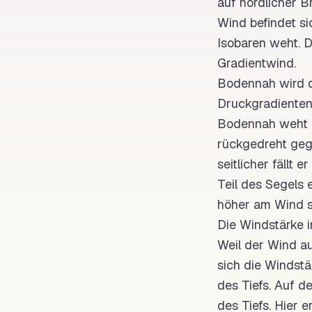
auf nördlicher
Br
Wind befindet si
Isobaren
weht. D
Gradientwind.
Bodennah wird 
Druckgradienten
Bodennah weht d
rückgedreht geg
seitlicher fällt 
Teil des Segels 
höher
am Wind
s
Die
Windstärke
i
Weil der Wind au
sich die
Windstä
des Tiefs. Auf d
des Tiefs. Hier e