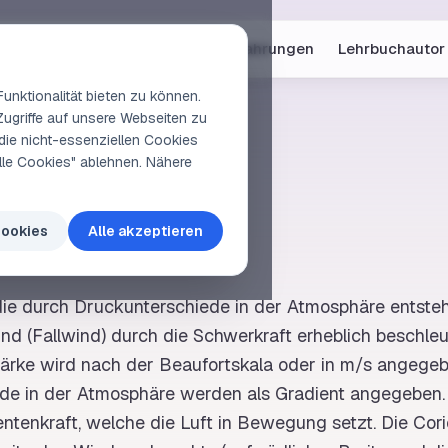
Online-Kurse
Vorschau
Erfahrungen
Lehrbuchautor
unktionalität bieten zu können.
Zugriffe auf unsere Webseiten zu
die nicht-essenziellen Cookies
elle Cookies" ablehnen. Nähere
d
Cookies
Alle akzeptieren
ie durch Druckunterschiede in der
Atmosphäre
entsteh
ind
(Fallwind) durch die Schwerkraft erheblich beschle
ärke
wird nach der
Beaufortskala
oder in m/s angegeb
de in der
Atmosphäre
werden als
Gradient
angegeben. 
ntenkraft, welche die Luft in Bewegung setzt. Die
Cori