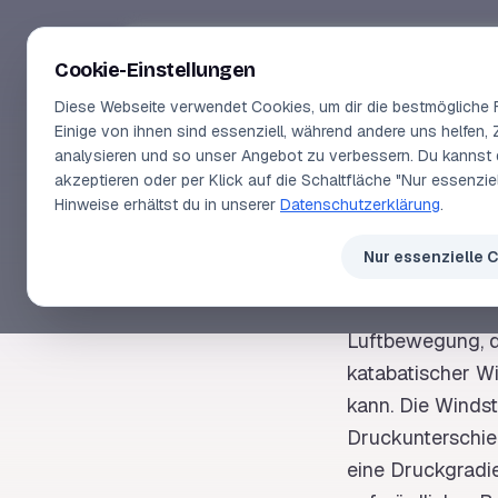
Segeln-lernen
.
de
Cookie-Einstellungen
Diese Webseite verwendet Cookies, um dir die bestmögliche F
Einige von ihnen sind essenziell, während andere uns helfen, 
analysieren und so unser Angebot zu verbessern. Du kannst 
akzeptieren oder per Klick auf die Schaltfläche "Nur essenzi
SEGELLEXIKON
Hinweise erhältst du in unserer
Datenschutzerklärung
.
Win
Nur essenzielle 
Luftbewegung, d
katabatischer W
kann. Die
Windst
Druckunterschie
eine Druckgradie