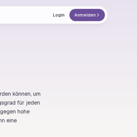
Login
Anmelden
erden können, um
sgrad für jeden
 gegen hohe
nn eine