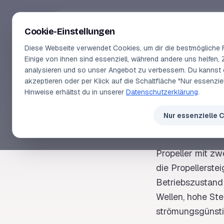
Segeln-lernen
.
de
Cookie-Einstellungen
Diese Webseite verwendet Cookies, um dir die bestmögliche F
Einige von ihnen sind essenziell, während andere uns helfen, 
analysieren und so unser Angebot zu verbessern. Du kannst 
akzeptieren oder per Klick auf die Schaltfläche "Nur essenzi
SEGELLEXIKON
Hinweise erhältst du in unserer
Datenschutzerklärung
.
Vers
Nur essenzielle 
Propeller
mit zwe
die
Propellerste
Betriebszustand
Wellen, hohe Ste
strömungsgünstig