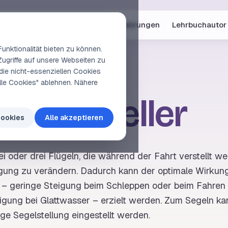
Online-Kurse
Vorschau
Erfahrungen
Lehrbuchautor
unktionalität bieten zu können.
Zugriffe auf unsere Webseiten zu
die nicht-essenziellen Cookies
elle Cookies" ablehnen. Nähere
tellpropeller
Cookies
Alle akzeptieren
i oder drei Flügeln, die während der
Fahrt
verstellt w
igung
zu verändern. Dadurch kann der optimale Wirkung
 – geringe Steigung beim Schleppen oder beim Fahren
igung bei Glattwasser – erzielt werden. Zum Segeln ka
e Segelstellung eingestellt werden.