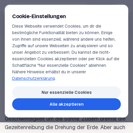
Segeln-lernen
.
de
Anmelden
Cookie-Einstellungen
Diese Webseite verwendet Cookies, um dir die
Online-Kurse
bestmögliche Funktionalität bieten zu können. Einige
von ihnen sind essenziell, während andere uns helfen,
SEGELLEXIKON
Vorschau
Zugriffe auf unsere Webseiten zu analysieren und so
Wahre Ortszeit
unser Angebot zu verbessern. Du kannst die nicht-
Erfahrungen
essenziellen Cookies akzeptieren oder per Klick auf die
Schaltfläche "Nur essenzielle Cookies" ablehnen.
Lehrbuchautor
Nähere Hinweise erhältst du in unserer
Die wahre Ortszeit (
WOZ
) richtet sich nur nach der
Datenschutzerklärung
.
Sonne
. Die
Sonne
kulminiert um 12:00:00
WOZ
; sie
Login
steht bei uns dann genau im Süden.
Nur essenzielle Cookies
Nach dem zweiten Gesetz von Johannes Kepler
Alle akzeptieren
läuft die
Erde
nicht mit gleichförmiger
Geschwindigkeit um die
Sonne
. Zudem bremst die
Gezeitenreibung
die Drehung der
Erde
. Aber auch