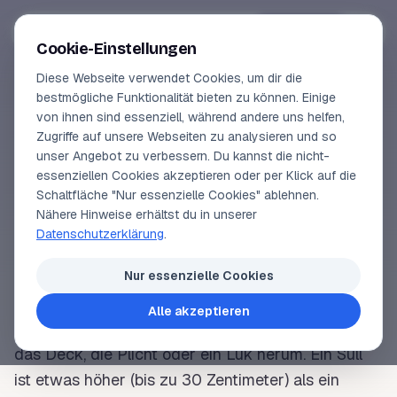
Segeln-lernen
.
de
Anmelden
Cookie-Einstellungen
Diese Webseite verwendet Cookies, um dir die
Online-Kurse
bestmögliche Funktionalität bieten zu können. Einige
von ihnen sind essenziell, während andere uns helfen,
SEGELLEXIKON
Vorschau
Zugriffe auf unsere Webseiten zu analysieren und so
Waschbord
unser Angebot zu verbessern. Du kannst die nicht-
Erfahrungen
essenziellen Cookies akzeptieren oder per Klick auf die
Schaltfläche "Nur essenzielle Cookies" ablehnen.
Lehrbuchautor
Nähere Hinweise erhältst du in unserer
Eine Erhöhung der Bordwand um etwa fünf
Datenschutzerklärung
.
Zentimeter über das
Deck
hinaus zum Schutz
Login
gegen ein Abrutschen oder zum sicheren Halt bei
Nur essenzielle Cookies
Krängung
. Früher galt als Waschbord jedes
Bord
Alle akzeptieren
zum Schutz gegen überkommendes Wasser, um
das
Deck
, die
Plicht
oder ein
Luk
herum. Ein
Süll
ist etwas höher (bis zu 30 Zentimeter) als ein