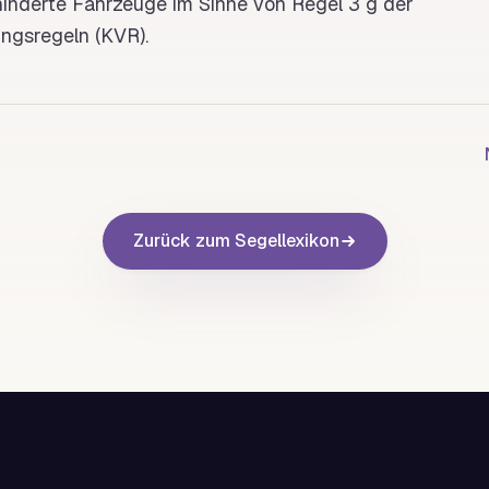
hinderte Fahrzeuge im Sinne von Regel 3 g der
ungsregeln
(
KVR
).
Zurück zum Segellexikon