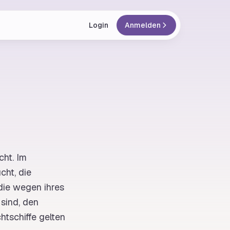
Login
Anmelden
icht
. Im
cht, die
die wegen ihres
sind, den
htschiffe gelten