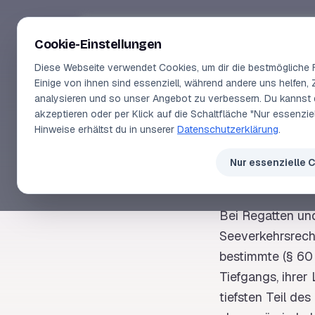
Segeln-lernen
.
de
Cookie-Einstellungen
Diese Webseite verwendet Cookies, um dir die bestmögliche F
Einige von ihnen sind essenziell, während andere uns helfen, 
analysieren und so unser Angebot zu verbessern. Du kannst 
akzeptieren oder per Klick auf die Schaltfläche "Nur essenzi
SEGELLEXIKON
Hinweise erhältst du in unserer
Datenschutzerklärung
.
Weg
Nur essenzielle 
Bei Regatten un
Seeverkehrsrecht
bestimmte (§ 60
Tiefgangs, ihrer
tiefsten Teil de