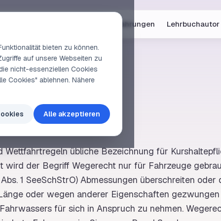
Online-Kurse
Vorschau
Erfahrungen
Lehrbuchautor
unktionalität bieten zu können.
Zugriffe auf unsere Webseiten zu
die nicht-essenziellen Cookies
elle Cookies" ablehnen. Nähere
erecht
Cookies
Alle akzeptieren
d Wettfahrtregeln übliche Bezeichnung für
Kurshaltepfl
 wird der Begriff Wegerecht nur für Fahrzeuge gebrau
 Abs. 1
SeeSchStrO
) Abmessungen überschreiten oder 
Länge
oder wegen anderer Eigenschaften gezwungen 
s Fahrwassers für sich in Anspruch zu nehmen. Wegerec