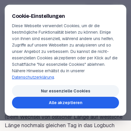
Segeln-lernen
.
de
Anmelden
Cookie-Einstellungen
Diese Webseite verwendet Cookies, um dir die
Online-Kurse
bestmögliche Funktionalität bieten zu können. Einige
von ihnen sind essenziell, während andere uns helfen,
SEGELLEXIKON
Vorschau
Zugriffe auf unsere Webseiten zu analysieren und so
Datumsgrenze
unser Angebot zu verbessern. Du kannst die nicht-
Erfahrungen
essenziellen Cookies akzeptieren oder per Klick auf die
Schaltfläche "Nur essenzielle Cookies" ablehnen.
Lehrbuchautor
Nähere Hinweise erhältst du in unserer
Die
geografische Länge
180°, der dem
Datenschutzerklärung
.
Nullmeridian
gegenüberliegende
Meridian
. Ein
Login
Schiff das die Datumsgrenze passiert, muss am
Nur essenzielle Cookies
folgenden
Tag
das Datum wie folgt festlegen:
Alle akzeptieren
Von Ost auf West: halt’s Datum fest
(Beim Wechsel von östlicher
Länge
auf westliche
Länge
nochmals gleichen
Tag
in das
Logbuch