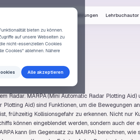
Online-Kurse
Vorschau
Erfahrungen
Lehrbuchautor
unktionalität bieten zu können.
Zugriffe auf unsere Webseiten zu
die nicht-essenziellen Cookies
elle Cookies" ablehnen. Nähere
PA
Cookies
Alle akzeptieren
 dem
Radar
. MARPA (Mini Automatic
Radar
Plotting Aid)
r
Plotting Aid) sind Funktionen, um die Bewegungen an
ist, frühzeitig
Kollisionsgefahr
zu erkennen. Nicht nur
K
chiffs können eingeblendet werden, sondern auch der 
 ARPA kann (im Gegensatz zu MARPA) berechnen, wie s