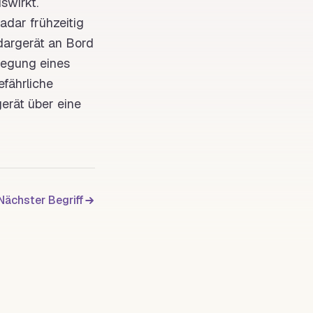
swirkt.
adar
frühzeitig
adargerät an
Bord
wegung eines
fährliche
erät über eine
Nächster Begriff