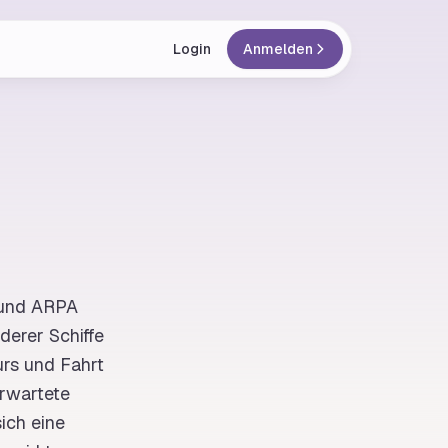
Login
Anmelden
 und
ARPA
derer Schiffe
urs
und
Fahrt
erwartete
ich eine