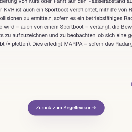
nderung von
Kurs
oder
Fahrt
auf den Passierabstand au
er
KVR
ist auch ein
Sportboot
verpflichtet, mithilfe von
R
ollisionen zu ermitteln, sofern es ein betriebsfähiges R
re wird – auch von einem
Sportboot
– verlangt, die Be
s zu aufzuzeichnen und zu beobachten, ob sich eine ge
t (= plotten). Dies erledigt MARPA – sofern das Radarg
Zurück zum Segellexikon