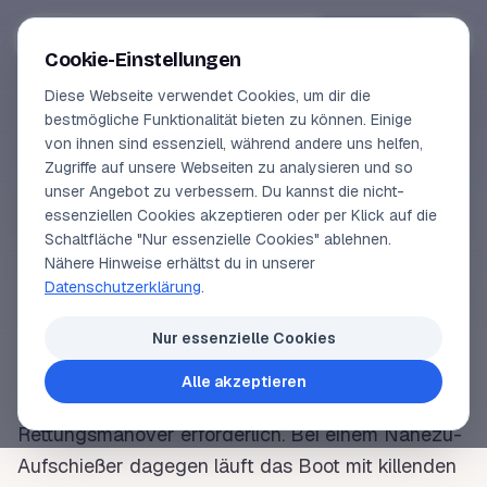
Segeln-lernen
.
de
Anmelden
Cookie-Einstellungen
Diese Webseite verwendet Cookies, um dir die
Online-Kurse
bestmögliche Funktionalität bieten zu können. Einige
von ihnen sind essenziell, während andere uns helfen,
SEGELLEXIKON
Vorschau
Zugriffe auf unsere Webseiten zu analysieren und so
Aufschießer
unser Angebot zu verbessern. Du kannst die nicht-
Erfahrungen
essenziellen Cookies akzeptieren oder per Klick auf die
Schaltfläche "Nur essenzielle Cookies" ablehnen.
Lehrbuchautor
Nähere Hinweise erhältst du in unserer
1. Drehen eines Segelbootes in den wahren
Wind
,
Datenschutzerklärung
.
um die
Fahrt
aus dem Schiff zu nehmen und das
Login
Boot
zu stoppen. Das Manöver wird auch als
Nur essenzielle Cookies
Aufschießen
bezeichnet und ist zum Beispiel beim
Alle akzeptieren
Anlegen oder Ankern unter Segeln und beim
Rettungsmanöver erforderlich. Bei einem
Nahezu-
Aufschießer
dagegen läuft das
Boot
mit killenden