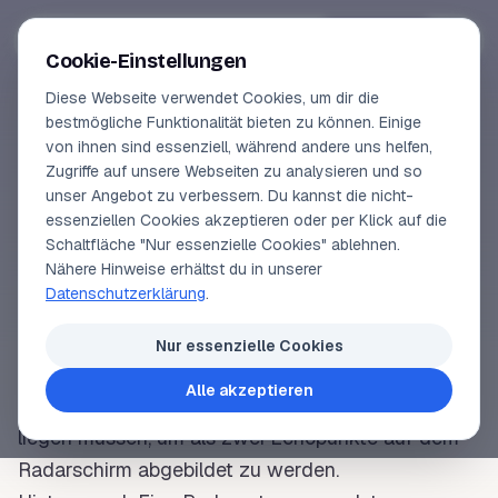
Segeln-lernen
.
de
Anmelden
Cookie-Einstellungen
Diese Webseite verwendet Cookies, um dir die
Online-Kurse
bestmögliche Funktionalität bieten zu können. Einige
von ihnen sind essenziell, während andere uns helfen,
SEGELLEXIKON
Vorschau
Zugriffe auf unsere Webseiten zu analysieren und so
Azimutale
unser Angebot zu verbessern. Du kannst die nicht-
Erfahrungen
essenziellen Cookies akzeptieren oder per Klick auf die
Auflösung
Schaltfläche "Nur essenzielle Cookies" ablehnen.
Lehrbuchautor
Nähere Hinweise erhältst du in unserer
Datenschutzerklärung
.
Login
Ein Begriff aus dem
Radar
;
Azimut
= Richtung. Die
Nur essenzielle Cookies
azimutale Auflöse gibt an, wie weit zwei
Alle akzeptieren
nebeneinander liegende Radarziele auseinander
liegen müssen, um als zwei Echopunkte auf dem
Radarschirm abgebildet zu werden.